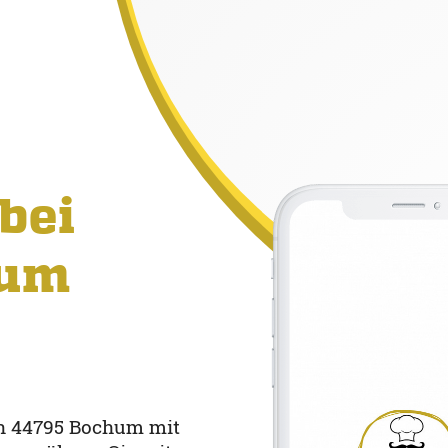
bei
hum
 in 44795 Bochum mit